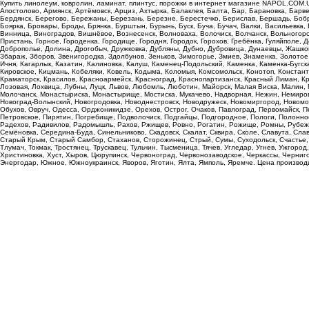
Купить линолеум, ковролин, ламинат, плинтус, порожки в интернет магазине NAPOL.COM.U
Апостолово, Армянск, Артёмовск, Арциз, Ахтырка, Балаклея, Балта, Бар, Барановка, Барв
Бердянск, Берегово, Бережаны, Березань, Березне, Берестечко, Берислав, Бершадь, Бобр
Боярка, Бровары, Броды, Брянка, Бурштын, Бурынь, Буск, Буча, Бучач, Валки, Васильевка
Винница, Виноградов, Вишнёвое, Вознесенск, Волноваха, Волочиск, Волчанск, Вольногорск, 
Пристань, Горное, Городенка, Городище, Городня, Городок, Горохов, Гребёнка, Гуляйполе
Доброполье, Долина, Дрогобыч, Дружковка, Дубляны, Дубно, Дубровица, Дунаевцы, Жашк
Збараж, Зборов, Звенигородка, Здолбунов, Зеньков, Зимогорье, Змиев, Знаменка, Золотое
Ичня, Кагарлык, Казатин, Калиновка, Калуш, Каменец-Подольский, Каменка, Каменка-Бугска
Кировское, Кицмань, Кобеляки, Ковель, Кодыма, Коломыя, Комсомольск, Конотоп, Констант
Краматорск, Красилов, Красноармейск, Красноград, Краснопартизанск, Красный Лиман, Кр
Лозовая, Лохвица, Лубны, Луцк, Львов, Любомль, Люботин, Майорск, Малая Виска, Малин,
Молочанск, Монастыриска, Монастырище, Мостиска, Мукачево, Надворная, Нежин, Немиров,
Новоград-Волынский, Новогродовка, Новоднестровск, Новодружеск, Новомиргород, Новомос
Обухов, Овруч, Одесса, Орджоникидзе, Орехов, Острог, Очаков, Павлоград, Первомайск,
Петровское, Пирятин, Погребище, Подволочиск, Подгайцы, Подгородное, Пологи, Полонное,
Радехов, Радивилов, Радомышль, Рахов, Ржищев, Ровно, Рогатин, Рожище, Ромны, Рубежн
Семёновка, Середина-Буда, Синельниково, Скадовск, Скалат, Сквира, Сколе, Славута, Сла
Старый Крым, Старый Самбор, Стаханов, Сторожинец, Стрый, Сумы, Суходольск, Счастье, Т
Тлумач, Токмак, Тростянец, Трускавец, Тульчин, Тысменица, Тячев, Угледар, Угнев, Ужгород
Христиновка, Хуст, Хыров, Цюрупинск, Червоноград, Червонозаводское, Черкассы, Черниго
Энергодар, Южное, Южноукраинск, Яворов, Яготин, Ялта, Ямполь, Яремче. Цена производи