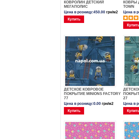
КОВРОЛИН ДЕТСКИЙ
КОВРЫ 
МЕГАПОЛИС
TOWN
Цена в розницу:450.00
грн/м2
Цена в 
Купить
Купит
ДЕТСКОЕ КОВРОВОЕ
ДЕТСКО
ПОКРЫТИЕ MINIONS FACTORY
ПОКРЫТ
77
27
Цена в розницу:0.00
грн/м2
Цена в 
Купить
Купит