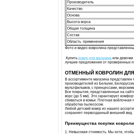
Производитель
Качество
Основа
Высота ворса
Общая толщина
Состав
Область применения
Фото и видео ковролина представленныt
Купить
ковер для мальчика
или девочки 
лучшие предложения от проверенных пр
ОТМЕННЫЙ КОВРОЛИН ДЛЯ
В ассортименте магазина представлен 
производителей из Бельгии, Белоруссии,
мультфильмов, с принцессами, морским
Все покрытия, представленные на сайт
ворс (до 5 мм). Это гарантирует комфор
сбиваться в комья. Плотная войлочная
обработка пылесосом.
Любой детский ковер из нашего ассорти
сохраняет первозданный внешний вид.
Преимущества покупки ковролин
1. Невысокая стоимость. Мы хоти, что