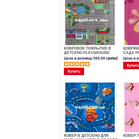
КОВРОВОЕ ПОКРЫТИЕ В
КОВРИК
ДЕТСКУЮ PLAYGROUND
САДА PA
Цена в розницу:500.00
грн/м2
Цена в 
Купит
Купить
КОВЕР В ДЕТСКУЮ ДЛЯ
КОВЕР 