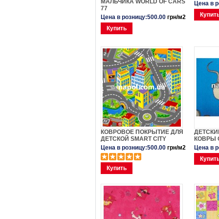
МАЛЬЧИКА WORLD OF CARS
Цена в 
77
Купит
Цена в розницу:500.00
грн/м2
Купить
КОВРОВОЕ ПОКРЫТИЕ ДЛЯ
ДЕТСКИ
ДЕТСКОЙ SMART CITY
КОВРЫ 
Цена в розницу:500.00
грн/м2
Цена в 
Купит
Купить