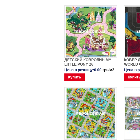
ДЕТСКИЙ КОВРОЛИН MY
КОВЕР 
LITTLE PONY 26
WORLD O
Цена в розницу:0.00
грн/м2
Цена в 
Купить
Купит