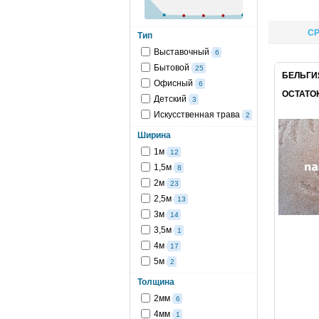
СР
Тип
Выставочный
6
Бытовой
25
БЕЛЬГИ
Офисный
6
ОСТАТОК
Детский
3
Искусственная трава
2
Ширина
1м
12
1,5м
8
2м
23
2,5м
13
3м
14
3,5м
1
4м
17
5м
2
Толщина
2мм
6
4мм
1