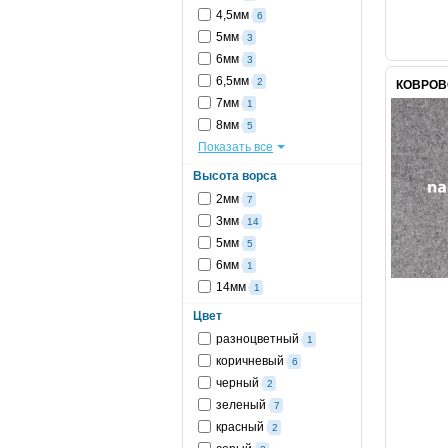
4,5мм
6
5мм
3
6мм
3
6,5мм
2
КОВРОВ
7мм
1
8мм
5
Показать все
Высота ворса
2мм
7
3мм
14
5мм
5
6мм
1
14мм
1
Цвет
разноцветный
1
коричневый
6
черный
2
зеленый
7
красный
2