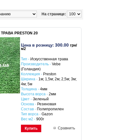
На странице:
ТРАВА PRESTON 20
300.00
Цена в розницу:
грн/
м2
Тип -
Искусственная трава
Производитель -
Vebe
(Голандия)
Коллекция -
Preston
Ширина -
1м; 1,5м; 2м; 2,5м; 3м;
4м; 5м
Толщина -
4мм
Высота ворса -
2мм
Цвет -
Зеленый
Основа -
Резиновая
Состав -
Полипропилен
Тип ворса -
Gazon
Вес м2 -
900г
Сравнить
Купить