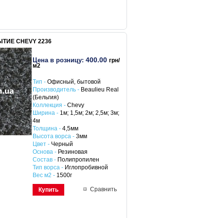
ТИЕ CHEVY 2236
400.00
Цена в розницу:
грн/
м2
Тип -
Офисный, бытовой
Производитель -
Beaulieu Real
(Бельгия)
Коллекция -
Chevy
Ширина -
1м; 1,5м; 2м; 2,5м; 3м;
4м
Толщина -
4,5мм
Высота ворса -
3мм
Цвет -
Черный
Основа -
Резиновая
Состав -
Полипропилен
Тип ворса -
Иглопробивной
Вес м2 -
1500г
Сравнить
Купить