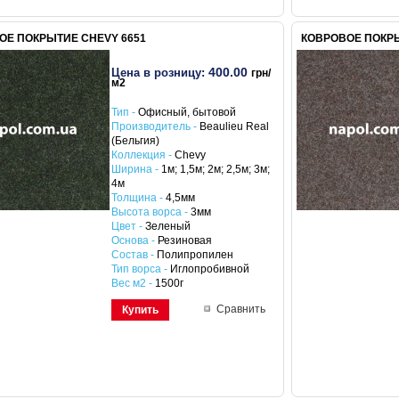
ОЕ ПОКРЫТИЕ CHEVY 6651
КОВРОВОЕ ПОКРЫ
400.00
Цена в розницу:
грн/
м2
Тип -
Офисный, бытовой
Производитель -
Beaulieu Real
(Бельгия)
Коллекция -
Chevy
Ширина -
1м; 1,5м; 2м; 2,5м; 3м;
4м
Толщина -
4,5мм
Высота ворса -
3мм
Цвет -
Зеленый
Основа -
Резиновая
Состав -
Полипропилен
Тип ворса -
Иглопробивной
Вес м2 -
1500г
Сравнить
Купить