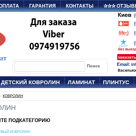
 ОПЛАТА
ГАРАНТИЯ
КОНТАКТЫ
✰✰✰ ОТЗЫВ
без выход
заказат
Email:
in
Поиск
Василько
ДЕТСКИЙ КОВРОЛИН
ЛАМИНАТ
ПЛИНТУС
»
КОВРОЛИН
ОЛИН
ТЕ ПОДКАТЕГОРИЮ
ЕВЫЙ КОВРОЛИН