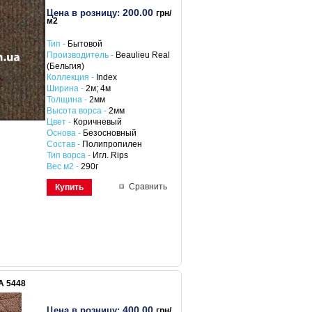
200.00
Цена в розницу:
грн/
м2
Тип -
Бытовой
Производитель -
Beaulieu Real
(Бельгия)
Коллекция -
Index
Ширина -
2м; 4м
Толщина -
2мм
Высота ворса -
2мм
Цвет -
Коричневый
Основа -
Безосновный
Состав -
Полипропилен
Тип ворса -
Игл. Rips
Вес м2 -
290г
Сравнить
Купить
A 5448
400.00
Цена в розницу:
грн/