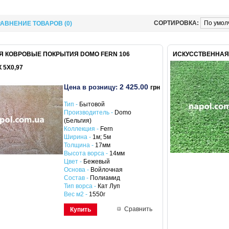
СОРТИРОВКА:
АВНЕНИЕ ТОВАРОВ (0)
Я КОВРОВЫЕ ПОКРЫТИЯ DOMO FERN 106
ИСКУССТВЕННАЯ 
 5Х0,97
2 425.00
Цена в розницу:
грн
Тип -
Бытовой
Производитель -
Domo
(Бельгия)
Коллекция -
Fern
Ширина -
1м; 5м
Толщина -
17мм
Высота ворса -
14мм
Цвет -
Бежевый
Основа -
Войлочная
Состав -
Полиамид
Тип ворса -
Кат Луп
Вес м2 -
1550г
Сравнить
Купить