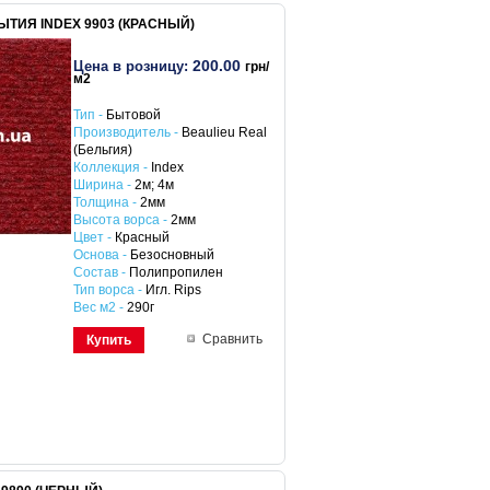
ТИЯ INDEX 9903 (КРАСНЫЙ)
200.00
Цена в розницу:
грн/
м2
Тип -
Бытовой
Производитель -
Beaulieu Real
(Бельгия)
Коллекция -
Index
Ширина -
2м; 4м
Толщина -
2мм
Высота ворса -
2мм
Цвет -
Красный
Основа -
Безосновный
Состав -
Полипропилен
Тип ворса -
Игл. Rips
Вес м2 -
290г
Сравнить
Купить