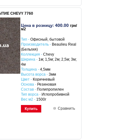
ТИЕ CHEVY 7760
400.00
Цена в розницу:
грн/
м2
Тип -
Офисный, бытовой
Производитель -
Beaulieu Real
(Бельгия)
Коллекция -
Chevy
Ширина -
1м; 1,5м; 2м; 2,5м; 3м;
4м
Толщина -
4,5мм
Высота ворса -
3мм
Цвет -
Коричневый
Основа -
Резиновая
Состав -
Полипропилен
Тип ворса -
Иглопробивной
Вес м2 -
1500г
Сравнить
Купить