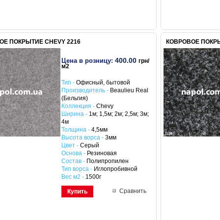
ОЕ ПОКРЫТИЕ CHEVY 2216
КОВРОВОЕ ПОКРЫ
400.00
Цена в розницу:
грн/
м2
Тип -
Офисный, бытовой
Производитель -
Beaulieu Real
(Бельгия)
Коллекция -
Chevy
Ширина -
1м; 1,5м; 2м; 2,5м; 3м;
4м
Толщина -
4,5мм
Высота ворса -
3мм
Цвет -
Серый
Основа -
Резиновая
Состав -
Полипропилен
Тип ворса -
Иглопробивной
Вес м2 -
1500г
Сравнить
Купить