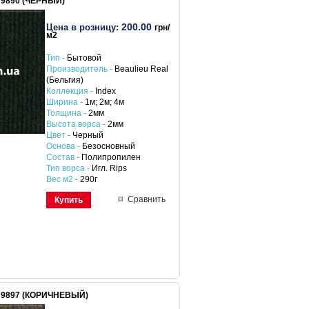
9890 (ЧЕРНЫЙ)
200.00
Цена в розницу:
грн/
м2
Тип -
Бытовой
Производитель -
Beaulieu Real
(Бельгия)
Коллекция -
Index
Ширина -
1м; 2м; 4м
Толщина -
2мм
Высота ворса -
2мм
Цвет -
Черный
Основа -
Безосновный
Состав -
Полипропилен
Тип ворса -
Игл. Rips
Вес м2 -
290г
Сравнить
Купить
 9897 (КОРИЧНЕВЫЙ)