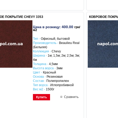
ОЕ ПОКРЫТИЕ CHEVY 3353
КОВРОВОЕ ПОКРЫ
400.00
Цена в розницу:
грн/
м2
Тип -
Офисный, бытовой
Производитель -
Beaulieu Real
(Бельгия)
Коллекция -
Chevy
Ширина -
1м; 1,5м; 2м; 2,5м; 3м;
4м
Толщина -
4,5мм
Высота ворса -
3мм
Цвет -
Красный
Основа -
Резиновая
Состав -
Полипропилен
Тип ворса -
Иглопробивной
Вес м2 -
1500г
Сравнить
Купить