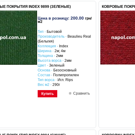
ЫЕ ПОКРЫТИЯ INDEX 9899 (ЗЕЛЕНЫЕ)
КОВРОВЫЕ ПОКРЫ
200.00
Цена в розницу:
грн/
м2
Тип -
Бытовой
Производитель -
Beaulieu Real
(Бельгия)
Коллекция -
Index
Ширина -
2м; 4м
Толщина -
2мм
Высота ворса -
2мм
Цвет -
Зеленый
Основа -
Безосновный
Состав -
Полипропилен
Тип ворса -
Игл. Rips
Вес м2 -
290г
Сравнить
Купить