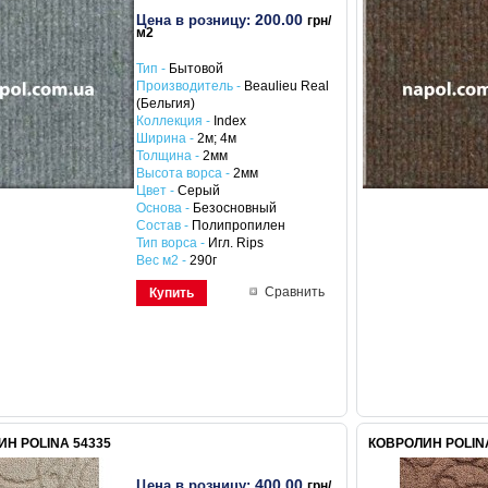
200.00
Цена в розницу:
грн/
м2
Тип -
Бытовой
Производитель -
Beaulieu Real
(Бельгия)
Коллекция -
Index
Ширина -
2м; 4м
Толщина -
2мм
Высота ворса -
2мм
Цвет -
Серый
Основа -
Безосновный
Состав -
Полипропилен
Тип ворса -
Игл. Rips
Вес м2 -
290г
Сравнить
Купить
Н POLINA 54335
КОВРОЛИН POLIN
400.00
Цена в розницу:
грн/