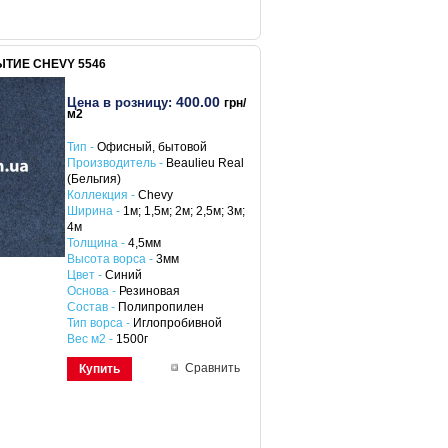
ТИЕ CHEVY 5546
400.00
Цена в розницу:
грн/
м2
Тип -
Офисный, бытовой
Производитель -
Beaulieu Real
(Бельгия)
Коллекция -
Chevy
Ширина -
1м; 1,5м; 2м; 2,5м; 3м;
4м
Толщина -
4,5мм
Высота ворса -
3мм
Цвет -
Синий
Основа -
Резиновая
Состав -
Полипропилен
Тип ворса -
Иглопробивной
Вес м2 -
1500г
Сравнить
Купить