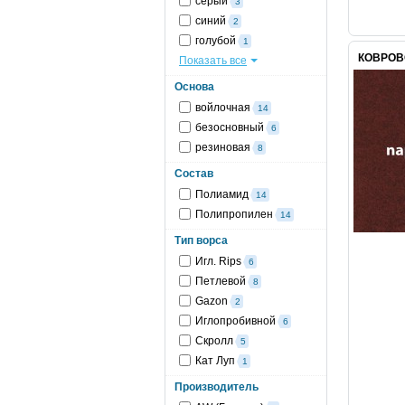
серый
3
синий
2
голубой
1
КОВРОВ
Показать все
Основа
войлочная
14
безосновный
6
резиновая
8
Состав
Полиамид
14
Полипропилен
14
Тип ворса
Игл. Rips
6
Петлевой
8
Gazon
2
Иглопробивной
6
Скролл
5
Кат Луп
1
Производитель