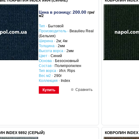
ЫЕ ПОКРЫТИЯ INDEX 9904 (СИНИЕ)
КОВРОЛИН INDEX 
200.00
Цена в розницу:
грн/
м2
Тип -
Бытовой
Производитель -
Beaulieu Real
(Бельгия)
Ширина -
2м; 4м
Толщина -
2мм
Высота ворса -
2мм
Цвет -
Синий
Основа -
Безосновный
Состав -
Полипропилен
Тип ворса -
Игл. Rips
Вес м2 -
290г
Коллекция -
Index
Сравнить
Купить
Н INDEX 9892 (СЕРЫЙ)
КОВРОЛИН INDEX