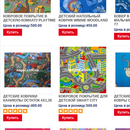
КОВРОВОЕ ПОКРЫТИЕ В
ДЕТСКИЙ НАПОЛЬНЫЙ
КОВЕР В
ДЕТСКУЮ КОМНАТУ PLAYTIME
КОВРИК WINNIE WOODLAND
МАЛЬЧИ
77
Цена в розницу:500.00
Цена в розницу:450.00
Цена в р
Купить
Купить
Купить
ДЕТСКИЕ КОВРИКИ
КОВРОВОЕ ПОКРЫТИЕ ДЛЯ
ДЕТСКИ
КАНИКУЛЫ ОСТАТОК 4Х1,36
ДЕТСКОЙ SMART CITY
КОВРЫ O
Цена в розницу:400.00
Цена в розницу:500.00
Цена в р
Купить
Купить
Купить