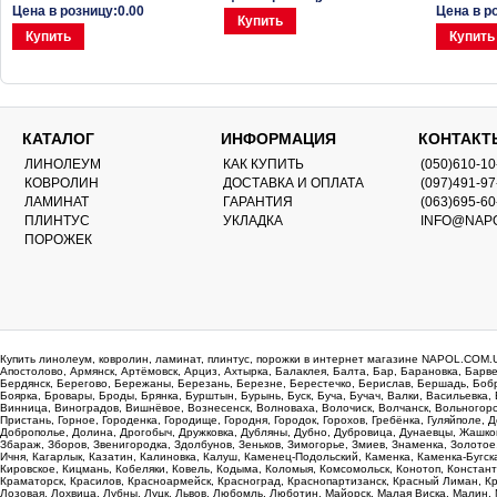
Цена в розницу:0.00
Цена в р
Купить
Купить
Купить
КАТАЛОГ
ИНФОРМАЦИЯ
КОНТАКТ
ЛИНОЛЕУМ
КАК КУПИТЬ
(050)610-10
КОВРОЛИН
ДОСТАВКА И ОПЛАТА
(097)491-97
ЛАМИНАТ
ГАРАНТИЯ
(063)695-60
ПЛИНТУС
УКЛАДКА
INFO@NAP
ПОРОЖЕК
Купить линолеум, ковролин, ламинат, плинтус, порожки в интернет магазине NAPOL.COM.U
Апостолово, Армянск, Артёмовск, Арциз, Ахтырка, Балаклея, Балта, Бар, Барановка, Барв
Бердянск, Берегово, Бережаны, Березань, Березне, Берестечко, Берислав, Бершадь, Бобр
Боярка, Бровары, Броды, Брянка, Бурштын, Бурынь, Буск, Буча, Бучач, Валки, Васильевка
Винница, Виноградов, Вишнёвое, Вознесенск, Волноваха, Волочиск, Волчанск, Вольногорск, 
Пристань, Горное, Городенка, Городище, Городня, Городок, Горохов, Гребёнка, Гуляйполе
Доброполье, Долина, Дрогобыч, Дружковка, Дубляны, Дубно, Дубровица, Дунаевцы, Жашк
Збараж, Зборов, Звенигородка, Здолбунов, Зеньков, Зимогорье, Змиев, Знаменка, Золотое
Ичня, Кагарлык, Казатин, Калиновка, Калуш, Каменец-Подольский, Каменка, Каменка-Бугска
Кировское, Кицмань, Кобеляки, Ковель, Кодыма, Коломыя, Комсомольск, Конотоп, Констант
Краматорск, Красилов, Красноармейск, Красноград, Краснопартизанск, Красный Лиман, Кр
Лозовая, Лохвица, Лубны, Луцк, Львов, Любомль, Люботин, Майорск, Малая Виска, Малин,