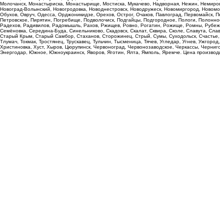
Молочанск, Монастыриска, Монастырище, Мостиска, Мукачево, Надворная, Нежин, Немиров,
Новоград-Волынский, Новогродовка, Новоднестровск, Новодружеск, Новомиргород, Новомос
Обухов, Овруч, Одесса, Орджоникидзе, Орехов, Острог, Очаков, Павлоград, Первомайск,
Петровское, Пирятин, Погребище, Подволочиск, Подгайцы, Подгородное, Пологи, Полонное,
Радехов, Радивилов, Радомышль, Рахов, Ржищев, Ровно, Рогатин, Рожище, Ромны, Рубежн
Семёновка, Середина-Буда, Синельниково, Скадовск, Скалат, Сквира, Сколе, Славута, Сла
Старый Крым, Старый Самбор, Стаханов, Сторожинец, Стрый, Сумы, Суходольск, Счастье, Т
Тлумач, Токмак, Тростянец, Трускавец, Тульчин, Тысменица, Тячев, Угледар, Угнев, Ужгород
Христиновка, Хуст, Хыров, Цюрупинск, Червоноград, Червонозаводское, Черкассы, Черниго
Энергодар, Южное, Южноукраинск, Яворов, Яготин, Ялта, Ямполь, Яремче. Цена производи