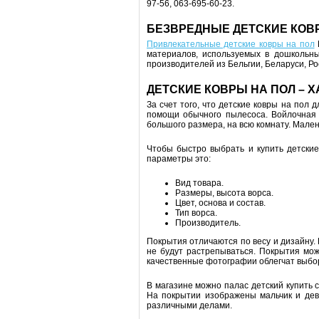
97-56, 063-695-60-23.
БЕЗВРЕДНЫЕ ДЕТСКИЕ КОВР
Привлекательные детские ковры на пол
Р
материалов, используемых в дошкольны
производителей из Бельгии, Беларуси, Ро
ДЕТСКИЕ КОВРЫ НА ПОЛ – 
За счет того, что детские ковры на пол 
помощи обычного пылесоса. Войлочная 
большого размера, на всю комнату. Мален
Чтобы быстро выбрать и купить детски
параметры это:
Вид товара.
Размеры, высота ворса.
Цвет, основа и состав.
Тип ворса.
Производитель.
Покрытия отличаются по весу и дизайну.
не будут растрепываться. Покрытия мож
качественные фотографии облегчат выбо
В магазине можно палас детский купить 
На покрытии изображены мальчик и девоч
различными делами.