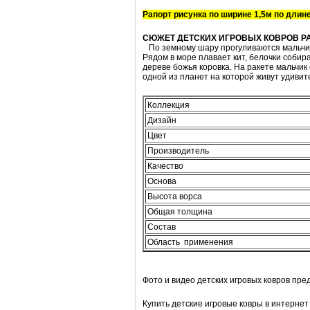
Рапорт рисунка по ширине 1,5м по длине
СЮЖЕТ ДЕТСКИХ ИГРОВЫХ КОВРОВ РА
По земному шару прогуливаются мальчик и
Рядом в море плавает кит, белочки собир
дереве божья коровка. На ракете мальчик 
одной из планет на которой живут удиви
Коллекция
Дизайн
Цвет
Производитель
Качество
Основа
Высота ворса
Общая толщина
Состав
Область применения
Фото и видео детских игровых ковров пре
Купить детские игровые ковры в интерне